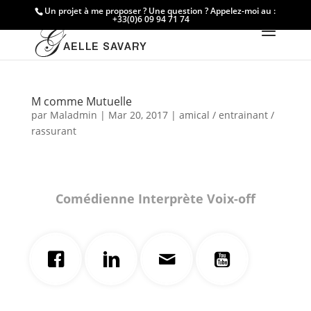
Un projet à me proposer ? Une question ? Appelez-moi au :
+33(0)6 09 94 71 74
M comme Mutuelle
par
Maladmin
|
Mar 20, 2017
|
amical / entrainant /
rassurant
Comédienne Interprète Voix-off