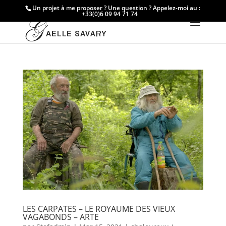
Un projet à me proposer ? Une question ? Appelez-moi au :
+33(0)6 09 94 71 74
LES CARPATES – LE ROYAUME DES VIEUX
VAGABONDS – ARTE