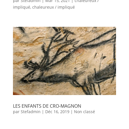
par
Stefadmin
|
Mar 15, 2021
|
chaleureux /
impliqué
,
chaleureux / impliqué
LES ENFANTS DE CRO-MAGNON
par
Stefadmin
|
Déc 16, 2019
| Non classé