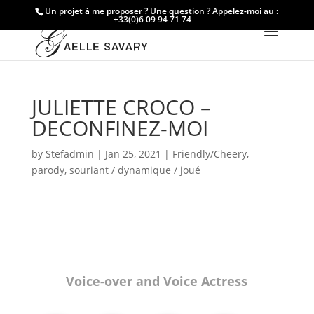
Un projet à me proposer ? Une question ? Appelez-moi au :
+33(0)6 09 94 71 74
JULIETTE CROCO –
DECONFINEZ-MOI
by
Stefadmin
|
Jan 25, 2021
|
Friendly/Cheery
,
parody
,
souriant / dynamique / joué
Voice-over and Voice Actress