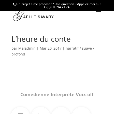
Un projet à me proposer ? Une question ? Appelez-moi au :
+33(0)6 09 94 71 74
L’heure du conte
par
Maladmin
|
Mar 20, 2017
|
narratif / suave /
profond
Comédienne Interprète Voix-off